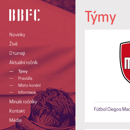
Týmy
Novinky
Živě
O turnaji
Aktuální ročník
—
Týmy
—
Pravidla
—
Místo konání
—
Informace
Minulé ročníky
Fútbol Ciegos Mad
Kontakt
Média