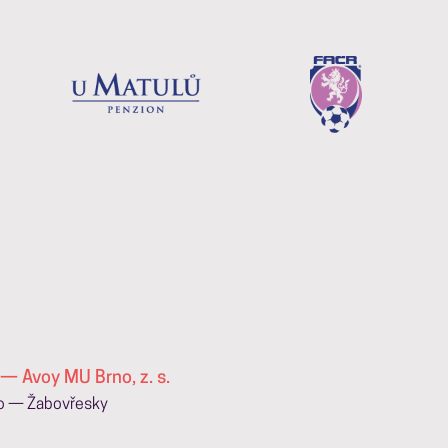
— Avoy MU Brno, z. s.
no — Žabovřesky