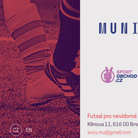
Futsal pro nevidomé 
Klímova 11, 616 00 Br
CZ
EN
avoy.mu@gmail.com